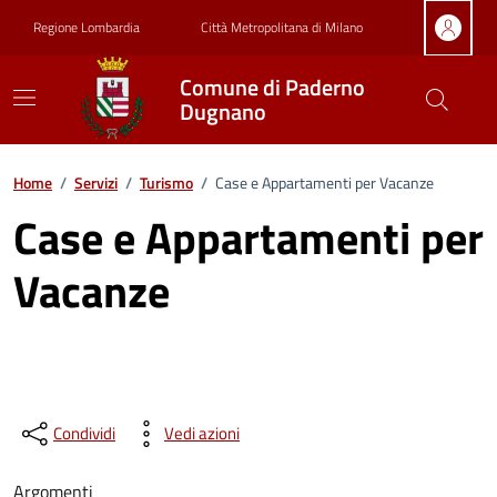
Vai ai contenuti
Vai al footer
Regione Lombardia
Città Metropolitana di Milano
Comune di Paderno
Dugnano
Home
/
Servizi
/
Turismo
/
Case e Appartamenti per Vacanze
Case e Appartamenti per
Vacanze
Condividi
Vedi azioni
Argomenti