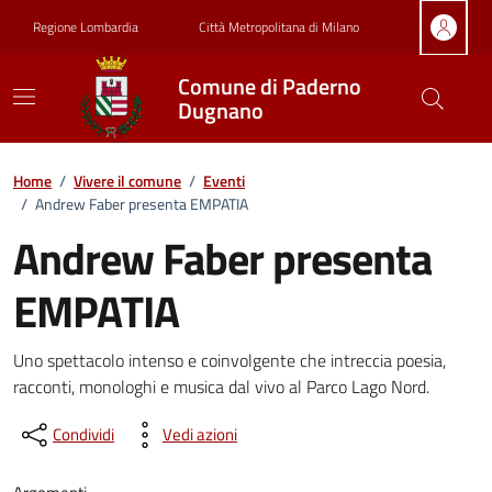
Vai ai contenuti
Vai al footer
Regione Lombardia
Città Metropolitana di Milano
Comune di Paderno
Dugnano
Home
/
Vivere il comune
/
Eventi
/
Andrew Faber presenta EMPATIA
Andrew Faber presenta
EMPATIA
Dettagli della notizia
Uno spettacolo intenso e coinvolgente che intreccia poesia,
racconti, monologhi e musica dal vivo al Parco Lago Nord.
Condividi
Vedi azioni