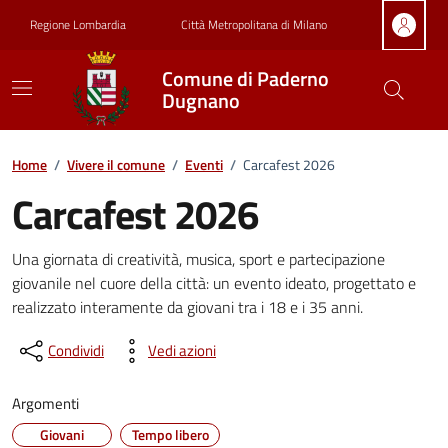
Vai ai contenuti
Vai al footer
Regione Lombardia
Città Metropolitana di Milano
Comune di Paderno
Dugnano
Home
/
Vivere il comune
/
Eventi
/
Carcafest 2026
Carcafest 2026
Dettagli della notizia
Una giornata di creatività, musica, sport e partecipazione
giovanile nel cuore della città: un evento ideato, progettato e
realizzato interamente da giovani tra i 18 e i 35 anni.
Condividi
Vedi azioni
Argomenti
Giovani
Tempo libero