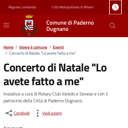
Vai ai contenuti
Vai al footer
Regione Lombardia
Città Metropolitana di Milano
Comune di Paderno
Dugnano
Home
/
Vivere il comune
/
Eventi
/
Concerto di Natale "Lo avete fatto a me"
Concerto di Natale "Lo
avete fatto a me"
Dettagli della notizia
Iniziativa a cura di Rotary Club Varedo e Seveso e con il
patrocinio della Città di Paderno Dugnano.
Condividi
Vedi azioni