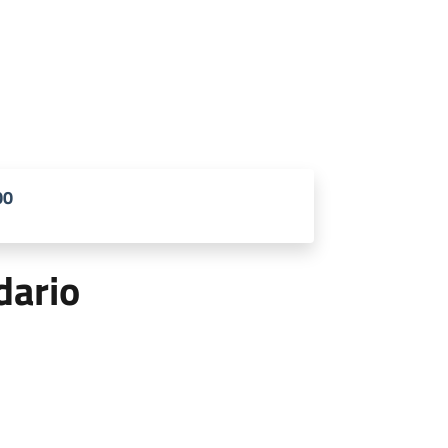
00
dario