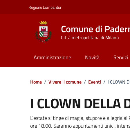
Vai ai contenuti
Vai al footer
Regione Lombardia
Comune di Pader
Città metropolitana di Milano
Amministrazione
Novità
Servizi
Home
/
Vivere il comune
/
Eventi
/
I CLOWN 
I CLOWN DELLA
Dettagli della notizi
L’estate si tinge di magia, stupore e allegria a
ore 18.00. Saranno appuntamenti unici, intensi 