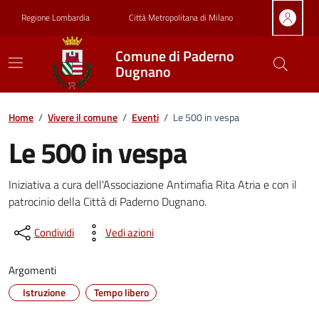
Vai ai contenuti
Vai al footer
Regione Lombardia
Città Metropolitana di Milano
Comune di Paderno
Dugnano
Home
/
Vivere il comune
/
Eventi
/
Le 500 in vespa
Le 500 in vespa
Dettagli della notizia
Iniziativa a cura dell'Associazione Antimafia Rita Atria e con il
patrocinio della Città di Paderno Dugnano.
Condividi
Vedi azioni
Argomenti
Istruzione
Tempo libero