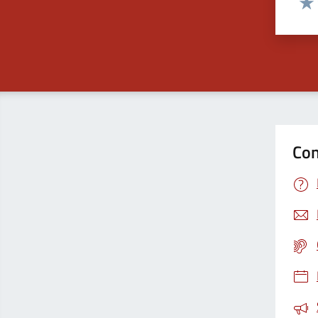
Valu
Con