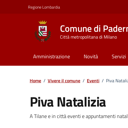
Vai ai contenuti
Vai al footer
Regione Lombardia
Comune di Pader
Città metropolitana di Milano
Amministrazione
Novità
Servizi
Home
/
Vivere il comune
/
Eventi
/
Piva Natali
Piva Natalizia
Dettagli della notizi
A Tilane e in città eventi e appuntamenti natali