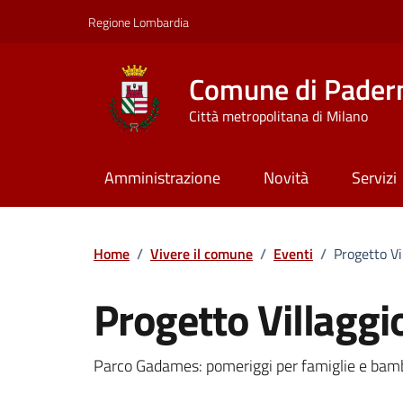
Vai ai contenuti
Vai al footer
Regione Lombardia
Comune di Pader
Città metropolitana di Milano
Amministrazione
Novità
Servizi
Home
/
Vivere il comune
/
Eventi
/
Progetto V
Progetto Villagg
Dettagli della notizi
Parco Gadames: pomeriggi per famiglie e bambi