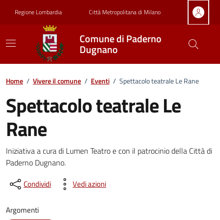
Vai ai contenuti
Vai al footer
Regione Lombardia
Città Metropolitana di Milano
Comune di Paderno
Dugnano
Home
/
Vivere il comune
/
Eventi
/
Spettacolo teatrale Le Rane
Spettacolo teatrale Le
Rane
Dettagli della notizia
Iniziativa a cura di Lumen Teatro e con il patrocinio della Città di
Paderno Dugnano.
Condividi
Vedi azioni
Argomenti