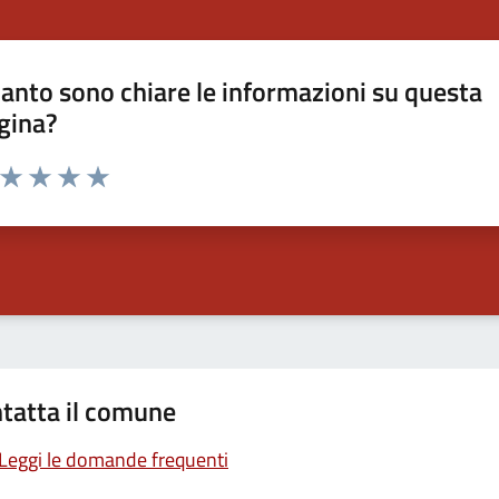
anto sono chiare le informazioni su questa
gina?
a da 1 a 5 stelle la pagina
ta 1 stelle su 5
Valuta 2 stelle su 5
Valuta 3 stelle su 5
Valuta 4 stelle su 5
Valuta 5 stelle su 5
tatta il comune
Leggi le domande frequenti