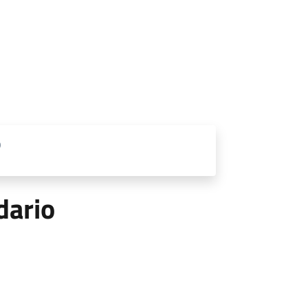
0
dario