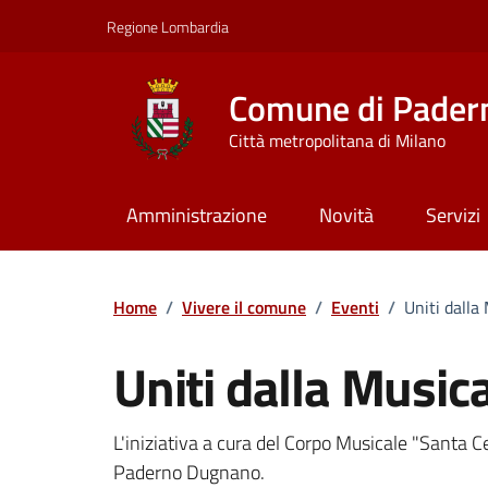
Vai ai contenuti
Vai al footer
Regione Lombardia
Comune di Pader
Città metropolitana di Milano
Amministrazione
Novità
Servizi
Home
/
Vivere il comune
/
Eventi
/
Uniti dalla
Uniti dalla Music
Dettagli della notizi
L'iniziativa a cura del Corpo Musicale "Santa Ce
Paderno Dugnano.