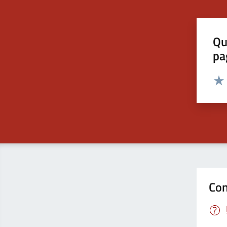
Qu
pa
Valut
Valu
Con