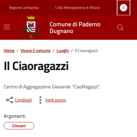
Vai ai contenuti
Vai al footer
Regione Lombardia
Città Metropolitana di Milano
Comune di Paderno
Dugnano
Home
/
Vivere il comune
/
Luoghi
/
Il Ciaoragazzi
Il Ciaoragazzi
Centro di Aggregazione Giovanile "CiaoRagazzi".
Condividi
Vedi azioni
Argomenti
Giovani