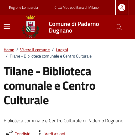
Vai ai contenuti
Vai al footer
Regione Lombardia
Città Metropolitana di Milano
Comune di Paderno
Dugnano
Home
/
Vivere il comune
/
Luoghi
/
Tilane - Biblioteca comunale e Centro Culturale
Tilane - Biblioteca
comunale e Centro
Culturale
Biblioteca comunale e Centro Culturale di Paderno Dugnano.
Condividi
Vedi azioni