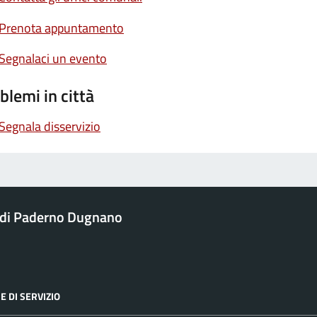
Prenota appuntamento
Segnalaci un evento
blemi in città
Segnala disservizio
di Paderno Dugnano
E DI SERVIZIO