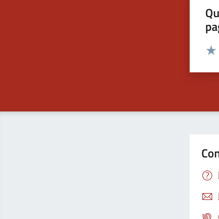
Qu
pa
Valut
Valu
Con