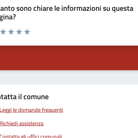
anto sono chiare le informazioni su questa
gina?
a da 1 a 5 stelle la pagina
ta 1 stelle su 5
Valuta 2 stelle su 5
Valuta 3 stelle su 5
Valuta 4 stelle su 5
Valuta 5 stelle su 5
tatta il comune
Leggi le domande frequenti
Richiedi assistenza
Contatta gli uffici comunali