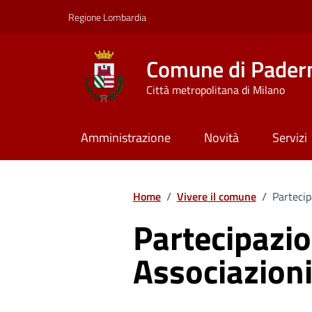
Vai ai contenuti
Vai al footer
Regione Lombardia
Comune di Pader
Città metropolitana di Milano
Amministrazione
Novità
Servizi
Home
/
Vivere il comune
/
Partecip
Partecipazio
Associazion