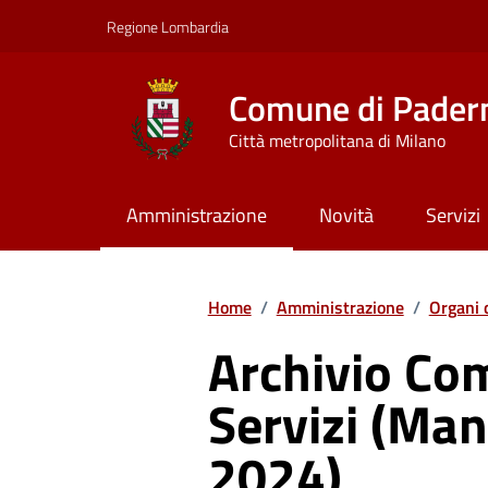
Vai ai contenuti
Vai al footer
Regione Lombardia
Comune di Pader
Città metropolitana di Milano
Amministrazione
Novità
Servizi
Home
/
Amministrazione
/
Organi 
Archivio Co
Servizi (Ma
2024)