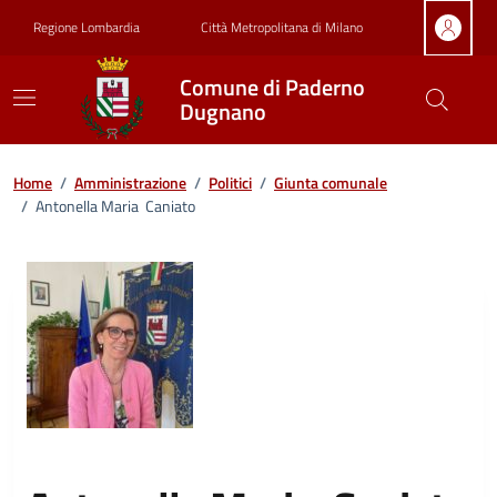
Vai ai contenuti
Vai al footer
Regione Lombardia
Città Metropolitana di Milano
Comune di Paderno
Dugnano
Home
/
Amministrazione
/
Politici
/
Giunta comunale
/
Antonella Maria Caniato