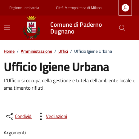
Vai ai contenuti
Vai al footer
Regione Lombardia
Città Metropolitana di Milano
Comune di Paderno
Dugnano
Dettagli dell'ufficio
Home
/
Amministrazione
/
Uffici
/
Ufficio Igiene Urbana
Ufficio Igiene Urbana
L'Ufficio si occupa della gestione e tutela dell'ambiente locale e
smaltimento rifiuti.
Condividi
Vedi azioni
Argomenti