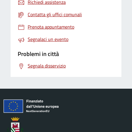
Richiedi assistenza
Contatta gli uffici comunali
Prenota appuntamento
Segnalaci un evento
Problemi in città
Segnala disservizio