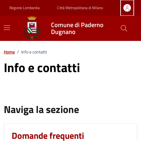
Vai ai contenuti
Vai al footer
Regione Lombardia
Città Metropolitana di Milano
Comune di Paderno
Dugnano
Home
/
Info e contatti
Info e contatti
Naviga la sezione
Domande frequenti