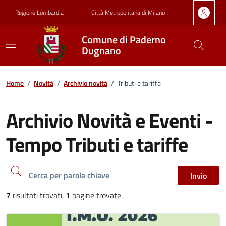
Vai ai contenuti
Vai al footer
Regione Lombardia
Città Metropolitana di Milano
Comune di Paderno
Dugnano
Home
/
Novità
/
Archivio novità
/
Tributi e tariffe
Archivio Novità e Eventi -
Tempo Tributi e tariffe
Cerca una parola chiave
Invio
7
risultati trovati,
1
pagine trovate.