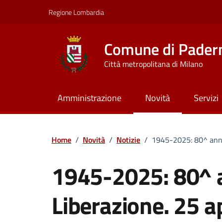
Vai ai contenuti
Vai al footer
Regione Lombardia
Comune di Pader
Città metropolitana di Milano
Amministrazione
Novità
Servizi
Home
/
Novità
/
Notizie
/
1945-2025: 80^ anniv
1945-2025: 80^ a
Liberazione. 25 a