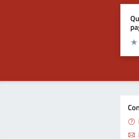
Qu
pa
Valut
Valu
Con