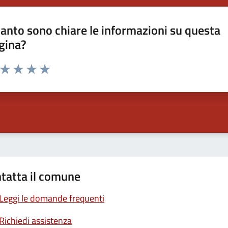
anto sono chiare le informazioni su questa
gina?
a da 1 a 5 stelle la pagina
ta 1 stelle su 5
Valuta 2 stelle su 5
Valuta 3 stelle su 5
Valuta 4 stelle su 5
Valuta 5 stelle su 5
tatta il comune
Leggi le domande frequenti
Richiedi assistenza