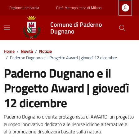
Vai ai contenuti
Vai al footer
Regione Lombardia
Città Metropolitana di Milano
Comune di Paderno
Dugnano
Home
/
Novità
/
Notizie
/
Paderno Dugnano e il Progetto Award | giovedì 12 dicembre
Paderno Dugnano e il
Progetto Award | giovedì
12 dicembre
Dettagli della notizia
Paderno Dugnano diventa protagonista di AWARD, un progetto
europeo innovativo dedicato alle risorse idriche alternative e
alla promozione di soluzioni basate sulla natura.