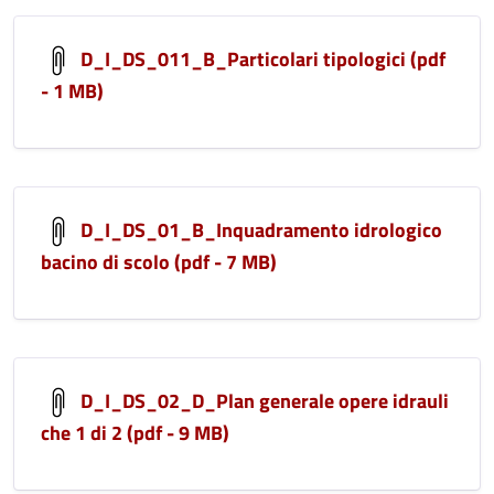
D_I_DS_011_B_Particolari tipologici (pdf
- 1 MB)
D_I_DS_01_B_Inquadramento idrologico
bacino di scolo (pdf - 7 MB)
D_I_DS_02_D_Plan generale opere idrauli
che 1 di 2 (pdf - 9 MB)