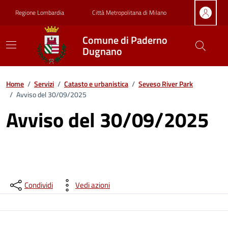
Vai ai contenuti
Vai al footer
Regione Lombardia
Città Metropolitana di Milano
Comune di Paderno
Dugnano
Home
/
Servizi
/
Catasto e urbanistica
/
Seveso River Park
/
Avviso del 30/09/2025
Avviso del 30/09/2025
Condividi
Vedi azioni