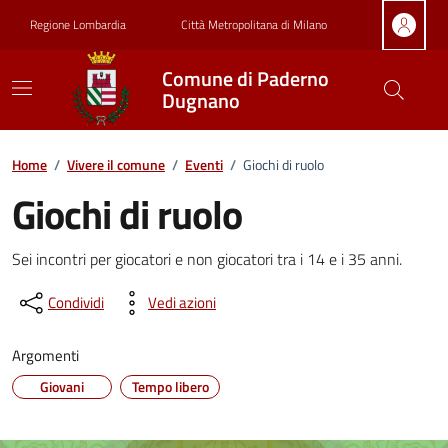
Vai ai contenuti
Vai al footer
Regione Lombardia
Città Metropolitana di Milano
Comune di Paderno
Dugnano
Home
/
Vivere il comune
/
Eventi
/
Giochi di ruolo
Giochi di ruolo
Dettagli della notizia
Sei incontri per giocatori e non giocatori tra i 14 e i 35 anni.
Condividi
Vedi azioni
Argomenti
Giovani
Tempo libero