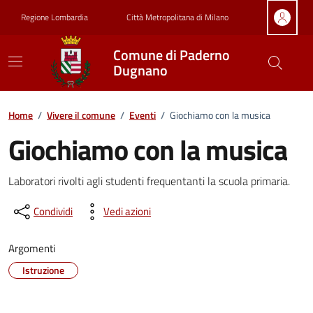
Vai ai contenuti
Vai al footer
Regione Lombardia
Città Metropolitana di Milano
Comune di Paderno
Dugnano
Home
/
Vivere il comune
/
Eventi
/
Giochiamo con la musica
Giochiamo con la musica
Dettagli della notizia
Laboratori rivolti agli studenti frequentanti la scuola primaria.
Condividi
Vedi azioni
Argomenti
Istruzione