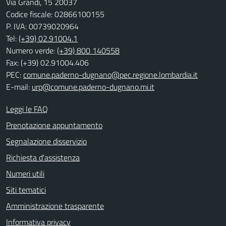
Via Grandi, 15 20037
Codice fiscale: 02866100155
P. IVA: 00739020964
Tel:
(+39) 02.91004.1
Numero verde:
(+39) 800 140558
Fax: (+39) 02.91004.406
PEC:
comune.paderno-dugnano@pec.regione.lombardia.it
E-mail:
urp@comune.paderno-dugnano.mi.it
Leggi le FAQ
Prenotazione appuntamento
Segnalazione disservizio
Richiesta d'assistenza
Numeri utili
Siti tematici
Amministrazione trasparente
Informativa privacy