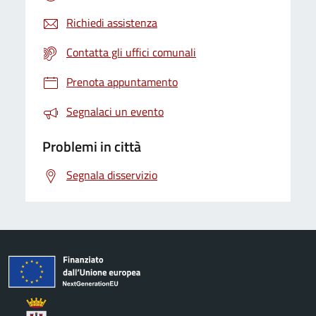
Richiedi assistenza
Contatta gli uffici comunali
Prenota appuntamento
Segnalaci un evento
Problemi in città
Segnala disservizio