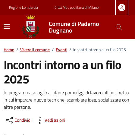
Vai ai contenuti
Vai al footer
Regione Lombardia
Città Metropolitana di Milano
Comune di Paderno
Dugnano
Home
/
Vivere il comune
/
Eventi
/
Incontri intorno a un filo 2025
Incontri intorno a un filo
2025
Dettagli della notizia
In programma a luglio a Tilane pomeriggi di lavoro all’uncinetto
in cui imparare nuove tecniche, scambiare idee, socializzare con
altre persone.
Condividi
Vedi azioni