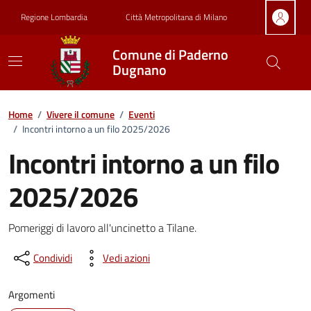
Vai ai contenuti
Vai al footer
Regione Lombardia
Città Metropolitana di Milano
Comune di Paderno
Dugnano
Home
/
Vivere il comune
/
Eventi
/
Incontri intorno a un filo 2025/2026
Incontri intorno a un filo
2025/2026
Dettagli della notizia
Pomeriggi di lavoro all'uncinetto a Tilane.
Condividi
Vedi azioni
Argomenti