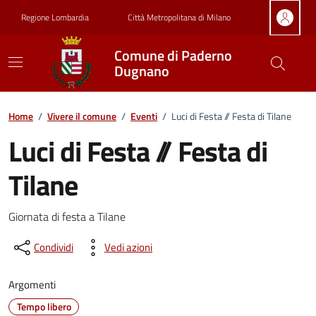
Vai ai contenuti
Vai al footer
Regione Lombardia
Città Metropolitana di Milano
Comune di Paderno
Dugnano
Home
/
Vivere il comune
/
Eventi
/
Luci di Festa // Festa di Tilane
Luci di Festa // Festa di
Tilane
Dettagli della notizia
Giornata di festa a Tilane
Condividi
Vedi azioni
Argomenti
Tempo libero