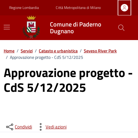
Vai ai contenuti
Vai al footer
Regione Lombardia
Città Metropolitana di Milano
Comune di Paderno
Dugnano
Home
/
Servizi
/
Catasto e urbanistica
/
Seveso River Park
/
Approvazione progetto - CdS 5/12/2025
Approvazione progetto -
CdS 5/12/2025
Condividi
Vedi azioni