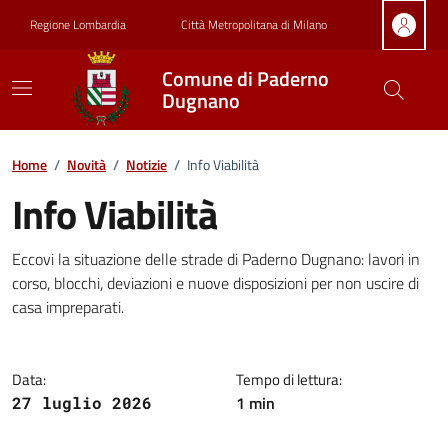
Vai ai contenuti
Vai al footer
Regione Lombardia
Città Metropolitana di Milano
Comune di Paderno
Dugnano
Home
/
Novità
/
Notizie
/
Info Viabilità
Info Viabilità
Dettagli della notizia
Eccovi la situazione delle strade di Paderno Dugnano: lavori in
corso, blocchi, deviazioni e nuove disposizioni per non uscire di
casa impreparati.
Data:
Tempo di lettura:
1 min
27 luglio 2026