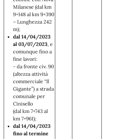
Milanese (dal km
9+148 al km 9+390
– Lunghezza 242
m);
dal 14/04/2023
al 03/07/2023
, e
comunque fino a
fine lavori:
-
da fronte
civ. 90
(altezza attività
commerciale “Il
Gigante”) a strada
comunale per
Cinisello
(dal km 7+743 al
km 7+961);
dal 14/04/2023
fino al termine