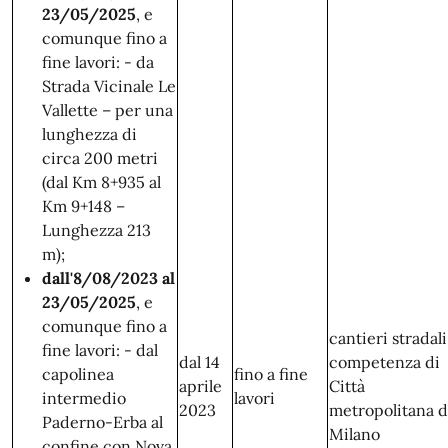
23/05/2025
, e
comunque fino a
fine lavori: - da
Strada Vicinale Le
Vallette – per una
lunghezza di
circa 200 metri
(dal Km 8+935 al
Km 9+148 –
Lunghezza 213
m);
dall'8/08/2023 al
23/05/2025
, e
comunque fino a
cantieri stradali
fine lavori: - dal
dal 14
competenza di
capolinea
fino a fine
aprile
Città
intermedio
lavori
2023
metropolitana d
Paderno-Erba al
Milano
confine con Nova