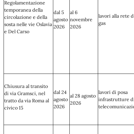
Regolamentazione
temporanea della
dal 5
al 6
lavori alla rete d
circolazione e della
agosto
novembre
gas
sosta nelle vie Oslavia
2026
2026
e Del Carso
Chiusura al transito
dal 24
lavori di posa
di via Gramsci, nel
al 28 agosto
agosto
infrastrutture d
tratto da via Roma al
2026
2026
telecomunicazi
civico 15