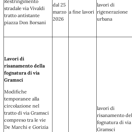
Restringimento
dal 25
lavori di
stradale via Vivaldi
marzo
a fine lavori
rigenerazione
tratto antistante
2026
urbana
piazza Don Borsani
Lavori di
risanamento della
fognatura di via
Gramsci
Modifiche
temporanee alla
circolazione nel
lavori di
tratto di via Gramsci
risanamento del
compreso tra le vie
fognatura di via
De Marchi e Gorizia
Gramsci