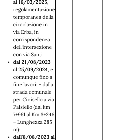
al 16/03/2025
,
regolamentazione
temporanea della
circolazione in
via Erba, in
corrispondenza
dell’intersezione
con via Santi
dal 21/08/2023
al 25/09/2024
, e
comunque fino a
fine lavori: - dalla
strada comunale
per Cinisello a via
Paisiello (dal km
7+961 al Km 8+246
– Lunghezza 285
m);
dall'8/08/2023 al